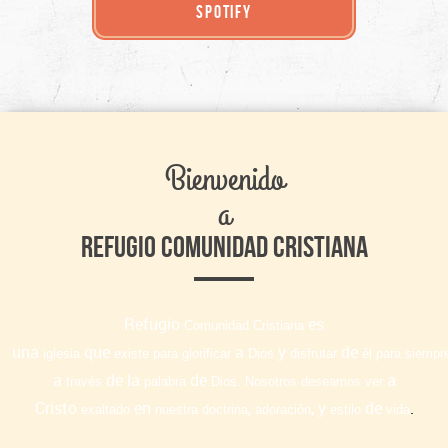
SPOTIFY
Bienvenido
a
REFUGIO COMUNIDAD CRISTIANA
Refugio
es
Comunidad
Cristiana
una
que
a
y
de
iglesia
existe
para
glorificar
Dios
disfrutar
él
para
siempr
a
de la
de
.
a
través
palabra
Dios
Nosotros
deseamos
ver
Cristo
en
,
, y
de
.
exaltado
nuestra
doctrina
adoración
estilo
vida